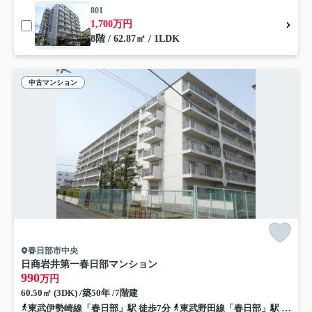
801
1,700万円
8階 / 62.87㎡ / 1LDK
中古マンション
春日部市中央
日商岩井第一春日部マンション
990
万円
60.50㎡ (3DK) /築50年 /7階建
東武伊勢崎線「春日部」駅 徒歩7分
東武野田線「春日部」駅 徒歩7分