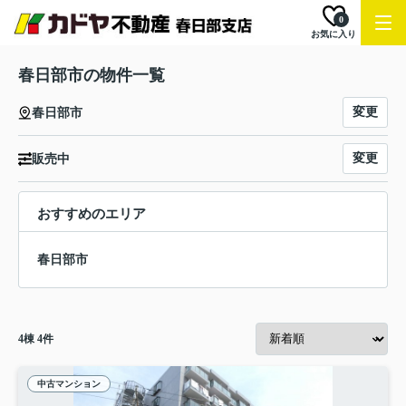
0
お気に入り
春日部市の物件一覧
変更
春日部市
変更
販売中
おすすめのエリア
春日部市
4
棟
4
件
中古マンション