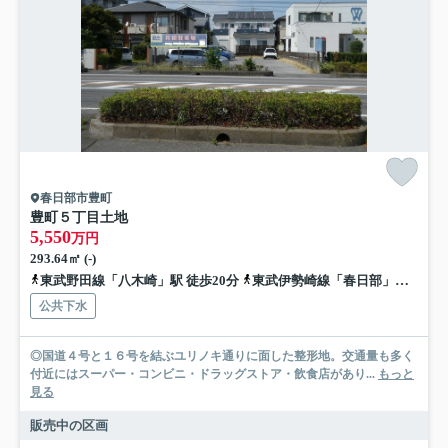
春日部市豊町
豊町５丁目土地
5,550
万円
293.64㎡ (-)
東武野田線「八木崎」駅 徒歩20分
東武伊勢崎線「春日部」駅 徒歩25分
公共下水
◎国道４号と１６号を結ぶユリノキ通りに面した整形地。交通量も多く
付近にはスーパー・コンビニ・ドラッグストア・飲食店があり...
もっと
見る
販売中の区画