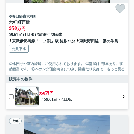
春日部市六軒町
六軒町戸建
950
万円
59.61㎡ (4LDK) /築50年 /2階建
東武伊勢崎線「一ノ割」駅 徒歩23分
東武野田線「藤の牛島」駅 徒歩24分
公共下水
◎水回りや室内綺麗にご使用されております。 ◎部屋は4部屋あり、収
納豊富です。 ◎ベランダ側南向きにつき、陽当たり良好で...
もっと見る
販売中の物件
950万円
- / 59.61㎡ / 4LDK
売地