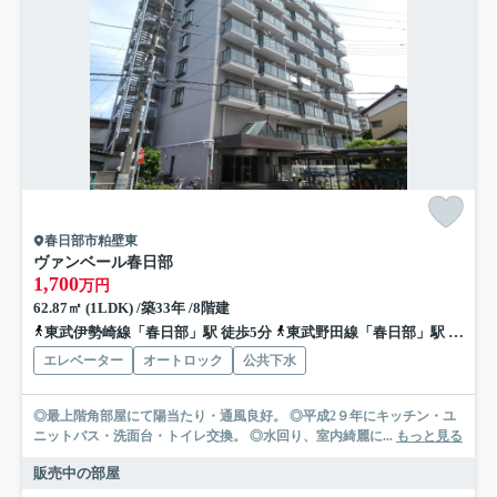
春日部市粕壁東
ヴァンベール春日部
1,700
万円
62.87㎡ (1LDK) /築33年 /8階建
東武伊勢崎線「春日部」駅 徒歩5分
東武野田線「春日部」駅 徒歩5分
エレベーター
オートロック
公共下水
◎最上階角部屋にて陽当たり・通風良好。 ◎平成2９年にキッチン・ユ
ニットバス・洗面台・トイレ交換。 ◎水回り、室内綺麗に...
もっと見る
販売中の部屋