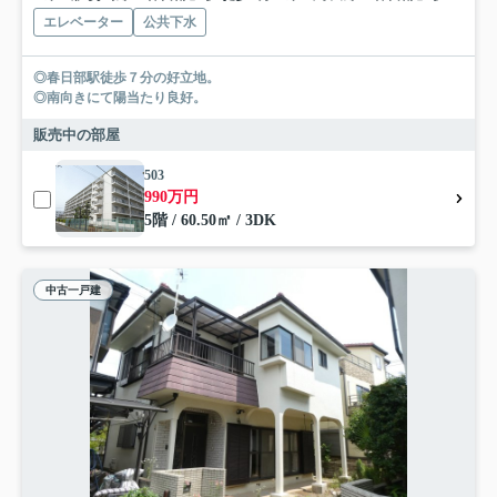
エレベーター
公共下水
◎春日部駅徒歩７分の好立地。
◎南向きにて陽当たり良好。
販売中の部屋
503
990万円
5階 / 60.50㎡ / 3DK
中古一戸建