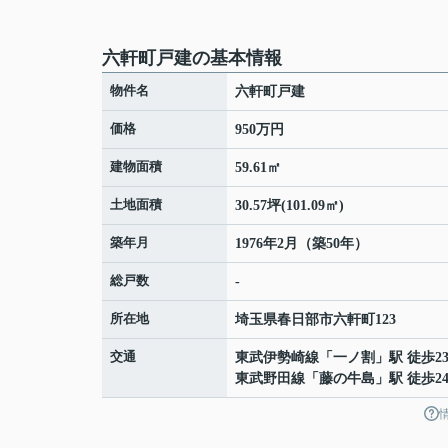
六軒町戸建の基本情報
物件名
六軒町戸建
価格
950万円
建物面積
59.61㎡
土地面積
30.57坪(101.09㎡)
築年月
1976年2月（築50年）
総戸数
-
所在地
埼玉県
春日部市
六軒町
123
交通
東武伊勢崎線
「
一ノ割
」駅 徒歩2
東武野田線
「
藤の牛島
」駅 徒歩2