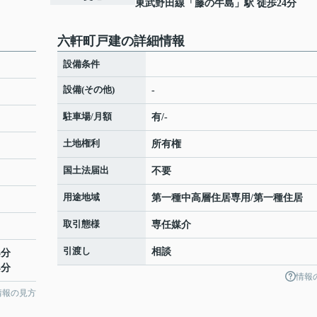
東武野田線
「
藤の牛島
」駅 徒歩24分
六軒町戸建の詳細情報
設備条件
設備(その他)
-
駐車場/月額
有/-
土地権利
所有権
国土法届出
不要
用途地域
第一種中高層住居専用/第一種住居
取引態様
専任媒介
引渡し
相談
3分
4分
情報
情報の見方