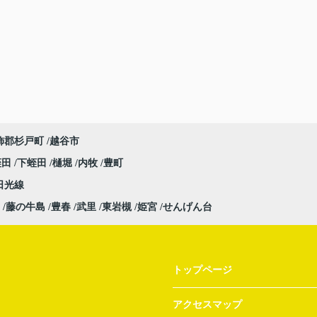
飾郡杉戸町
越谷市
蛭田
下蛭田
樋堀
内牧
豊町
日光線
藤の牛島
豊春
武里
東岩槻
姫宮
せんげん台
トップページ
アクセスマップ