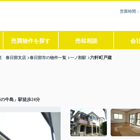
営業時間：
売買物件を探す
売却相談
会
産 春日部支店
春日部市の物件一覧
一ノ割駅
六軒町戸建
の牛島」駅徒歩24分