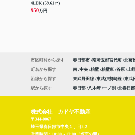
4LDK (59.61㎡)
950
万円
市区町村から探す
春日部市
南埼玉郡宮代町
北葛
町名から探す
南
中央
粕壁
粕壁東
谷原
上
沿線から探す
東武野田線
東武伊勢崎線
東武
駅から探す
春日部
八木崎
一ノ割
北春日部
株式会社 カドヤ不動産
〒344-0067
埼玉県春日部市中央１丁目2-2
営業時間：
10:00～17:00（当面の間）