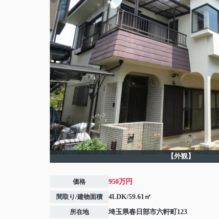
【外観】
価格
950万円
間取り/建物面積
4LDK/59.61㎡
所在地
埼玉県
春日部市
六軒町
123