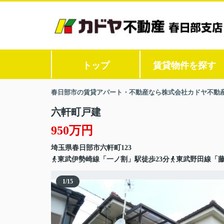
トップ
賃貸物件を探す
春日部市の賃貸アパート・不動産なら株式会社カドヤ不動
六軒町戸建
950万円
埼玉県
春日部市
六軒町
123
東武伊勢崎線「一ノ割」駅徒歩23分
東武野田線「藤
1
/
15