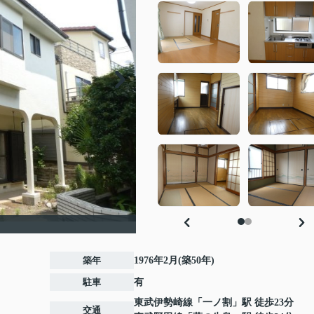
築年
1976年2月(築50年)
駐車
有
東武伊勢崎線
「
一ノ割
」駅 徒歩23分
交通