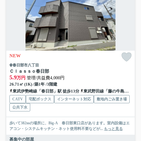
NEW
春日部市八丁目
Ｃｌａｓｓｏ春日部
5.9
万円
管理/共益費4,000円
26.71㎡ (1K) /築1年 /3階建
東武伊勢崎線「春日部」駅 徒歩13分
東武野田線「藤の牛島」駅 徒歩25分
CATV
宅配ボックス
インターネット対応
敷地内ごみ置き場
公共下水
歩いて382mの場所に、Big-A 春日部東口店があります。室内設備はエ
アコン・システムキッチン・ネット使用料不要などが...
もっと見る
募集中の部屋