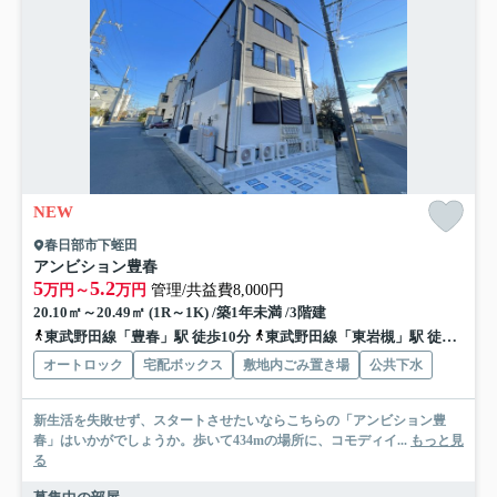
NEW
春日部市下蛭田
アンビション豊春
5
5.2
万円～
万円
管理/共益費8,000円
20.10㎡～20.49㎡ (1R～1K) /築1年未満 /3階建
東武野田線「豊春」駅 徒歩10分
東武野田線「東岩槻」駅 徒歩14分
オートロック
宅配ボックス
敷地内ごみ置き場
公共下水
新生活を失敗せず、スタートさせたいならこちらの「アンビション豊
春」はいかがでしょうか。歩いて434mの場所に、コモディイ...
もっと見
る