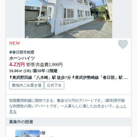
NEW
春日部市粕壁
ホーンハイツ
4.2
万円
管理/共益費2,000円
16.00㎡ (1R) /築38年 /2階建
東武野田線「八木崎」駅 徒歩7分
東武伊勢崎線「春日部」駅 徒歩10分
敷地内ごみ置き場
公共下水
初期費用削減に期待できる、敷金ゼロ円のアパートです。2駅利用可能
な利便性の高いアパートです。一人暮らしに適したお住まいで...
もっと
見る
募集中の部屋
1階