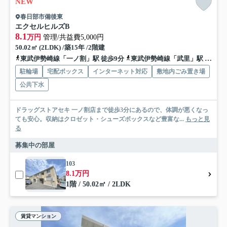
NEW
春日部市備後東
エクセルヒルズB
8.1
万円
管理/共益費5,000円
50.02㎡ (2LDK) /築15年 /2階建
東武伊勢崎線「一ノ割」駅 徒歩9分
東武伊勢崎線「武里」駅 徒歩19分
駐輪場
宅配ボックス
インターネット対応
敷地内ごみ置き場
公共下水
ドラッグストアセキ 一ノ割店まで徒歩3分にあるので、体調が悪くなっ
ても安心。収納はクロゼット・シューズボックスなど豊富な...
もっと見
る
募集中の部屋
103
8.1万円
1階 / 50.02㎡ / 2LDK
賃貸マンション