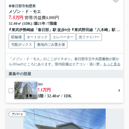
春日部市粕壁東
メゾン・ド・モエ
7.1
万円
管理/共益費4,000円
32.40㎡ (1DK) /築21年 /7階建
東武伊勢崎線「春日部」駅 徒歩9分
東武野田線「八木崎」駅 徒歩26分
駐輪場
オートロック
エレベーター
光ファイバー
宅配ボックス
敷地内ごみ置き場
「メゾン・ド・モエ」のここがイチオシ。春日部市立中央図書館が家か
ら185mのところにあります。室内設備はエアコン・追い焚...
もっと見る
募集中の部屋
304
7.1万円
3階 / 32.40㎡ / 1DK
アパート