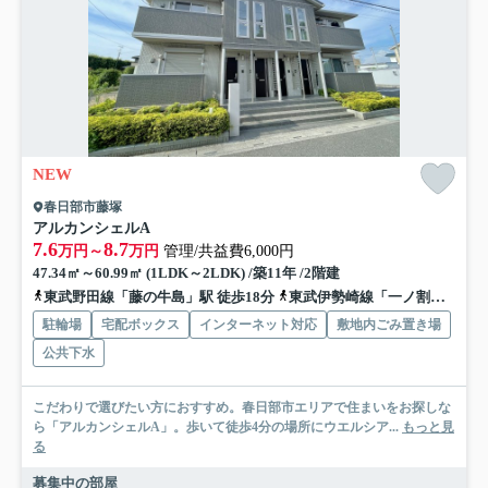
NEW
春日部市藤塚
アルカンシェルA
7.6
8.7
万円～
万円
管理/共益費6,000円
47.34㎡～60.99㎡ (1LDK～2LDK) /築11年 /2階建
東武野田線「藤の牛島」駅 徒歩18分
東武伊勢崎線「一ノ割」駅 徒歩23分
駐輪場
宅配ボックス
インターネット対応
敷地内ごみ置き場
公共下水
こだわりで選びたい方におすすめ。春日部市エリアで住まいをお探しな
ら「アルカンシェルA」。歩いて徒歩4分の場所にウエルシア...
もっと見
る
募集中の部屋