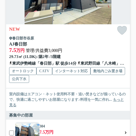
NEW
春日部市谷原
AJ春日部
7.5
万円
管理/共益費3,000円
29.73㎡ (1LDK) /築2年 /3階建
東武伊勢崎線「春日部」駅 徒歩14分
東武野田線「八木崎」駅 徒歩17分
オートロック
CATV
インターネット対応
敷地内ごみ置き場
公共下水
室内設備はエアコン・ネット使用料不要・追い焚きなどが揃っているの
で、快適に過ごしやすいお部屋になります♪料理を一気に作れ...
もっと
見る
募集中の部屋
304
7.5万円