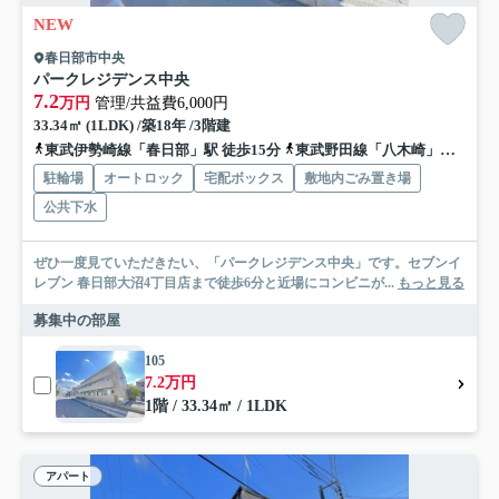
NEW
春日部市中央
パークレジデンス中央
7.2
万円
管理/共益費6,000円
33.34㎡ (1LDK) /築18年 /3階建
東武伊勢崎線「春日部」駅 徒歩15分
東武野田線「八木崎」駅 徒歩22分
駐輪場
オートロック
宅配ボックス
敷地内ごみ置き場
公共下水
ぜひ一度見ていただきたい、「パークレジデンス中央」です。セブンイ
レブン 春日部大沼4丁目店まで徒歩6分と近場にコンビニが...
もっと見る
募集中の部屋
105
7.2万円
1階 / 33.34㎡ / 1LDK
アパート