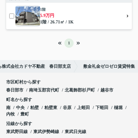
1階
5.9万円
1階 / 26.71㎡ / 1K
1
ら株式会社カドヤ不動産 春日部支店
敷金礼金ゼロゼロ賃貸特集
市区町村から探す
春日部市
南埼玉郡宮代町
北葛飾郡杉戸町
越谷市
町名から探す
南
中央
粕壁
粕壁東
谷原
上蛭田
下蛭田
樋堀
内牧
豊町
沿線から探す
東武野田線
東武伊勢崎線
東武日光線