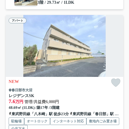
3階 / 29.73㎡ / 1LDK
アパート
NEW
春日部市大沼
レジデンスSK
7.6
万円
管理/共益費6,000円
48.69㎡ (1LDK) /築17年 /3階建
東武野田線「八木崎」駅 徒歩23分
東武野田線「春日部」駅 徒歩24分
駐輪場
オートロック
インターネット対応
敷地内ごみ置き場
公共下水