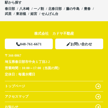
駅から探す
春日部
八木崎
一ノ割
北春日部
藤の牛島
豊春
武里
東岩槻
姫宮
せんげん台
株式会社 カドヤ不動産
048-761-6671
お問い合わせ
〒344-0067
埼玉県春日部市中央１丁目2-2
営業時間：
10:00～17:00（当面の間）
定休日：
毎週水曜日
トップページ
アクセスマップ
お知らせ