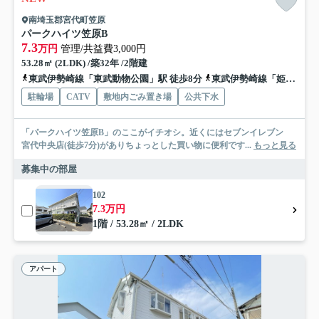
南埼玉郡宮代町笠原
パークハイツ笠原B
7.3
万円
管理/共益費3,000円
53.28㎡ (2LDK) /築32年 /2階建
東武伊勢崎線「東武動物公園」駅 徒歩8分
東武伊勢崎線「姫宮」駅 徒歩34分
駐輪場
CATV
敷地内ごみ置き場
公共下水
「パークハイツ笠原B」のここがイチオシ。近くにはセブンイレブン
宮代中央店(徒歩7分)がありちょっとした買い物に便利です...
もっと見る
募集中の部屋
102
7.3万円
1階 / 53.28㎡ / 2LDK
アパート