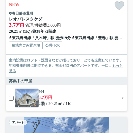
NEW
春日部市豊町
レオパレスタケダ
3.7
万円
管理/共益費3,000円
20.21㎡ (1K) /築38年 /2階建
東武野田線「八木崎」駅 徒歩19分
東武野田線「豊春」駅 徒歩22分
敷地内ごみ置き場
公共下水
室内設備はロフト・洗面台などが揃っており、とても充実しています。
初期費用削減に期待できる、敷金ゼロ円のアパートです。一口...
もっと
見る
募集中の部屋
204
3.7万円
2階 / 20.21㎡ / 1K
アパート