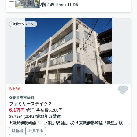
2階 / 45.29㎡ / 1LDK
賃貸マンション
NEW
春日部市緑町
ファミリーステイツ２
6.1
万円
管理/共益費3,300円
58.72㎡ (2DK) /築33年 /3階建
東武伊勢崎線「一ノ割」駅 徒歩5分
東武伊勢崎線「武里」駅 徒歩29分
駐輪場
公共下水