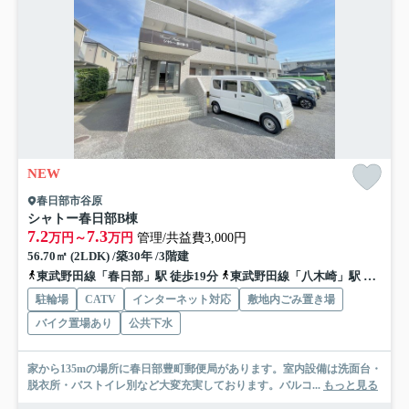
NEW
春日部市谷原
シャトー春日部B棟
7.2
7.3
万円～
万円
管理/共益費3,000円
56.70㎡ (2LDK) /築30年 /3階建
東武野田線「春日部」駅 徒歩19分
東武野田線「八木崎」駅 徒歩13分
駐輪場
CATV
インターネット対応
敷地内ごみ置き場
バイク置場あり
公共下水
家から135mの場所に春日部豊町郵便局があります。室内設備は洗面台・
脱衣所・バストイレ別など大変充実しております。バルコ...
もっと見る