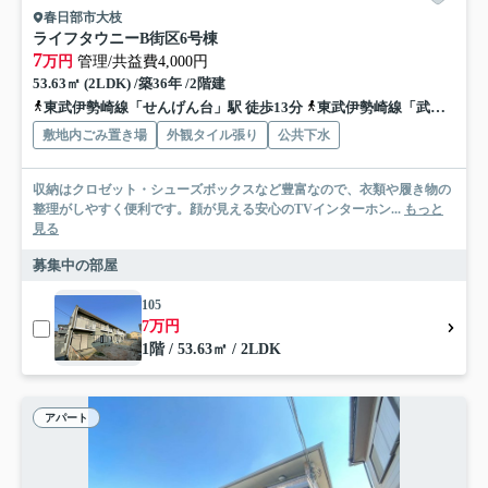
春日部市大枝
ライフタウニーB街区6号棟
7
万円
管理/共益費4,000円
53.63㎡ (2LDK) /築36年 /2階建
東武伊勢崎線「せんげん台」駅 徒歩13分
東武伊勢崎線「武里」駅 徒歩12分
敷地内ごみ置き場
外観タイル張り
公共下水
収納はクロゼット・シューズボックスなど豊富なので、衣類や履き物の
整理がしやすく便利です。顔が見える安心のTVインターホン...
もっと
見る
募集中の部屋
105
7万円
1階 / 53.63㎡ / 2LDK
アパート