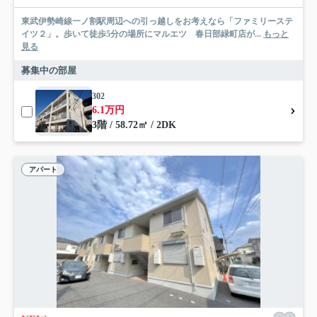
東武伊勢崎線一ノ割駅周辺への引っ越しをお考えなら「ファミリーステ
イツ２」。歩いて徒歩5分の場所にマルエツ 春日部緑町店が...
もっと
見る
募集中の部屋
302
6.1万円
3階 / 58.72㎡ / 2DK
アパート