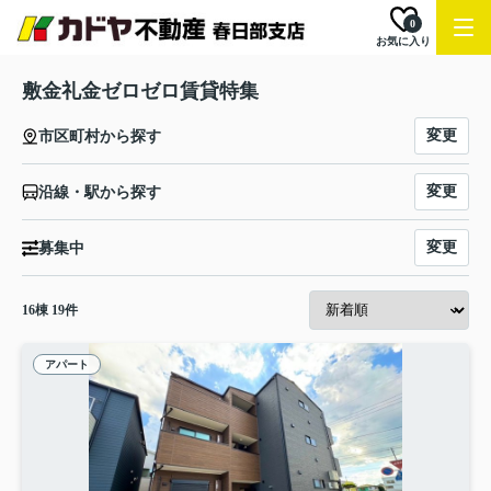
0
お気に入り
敷金礼金ゼロゼロ賃貸特集
変更
市区町村から探す
変更
沿線・駅から探す
変更
募集中
16
棟
19
件
アパート