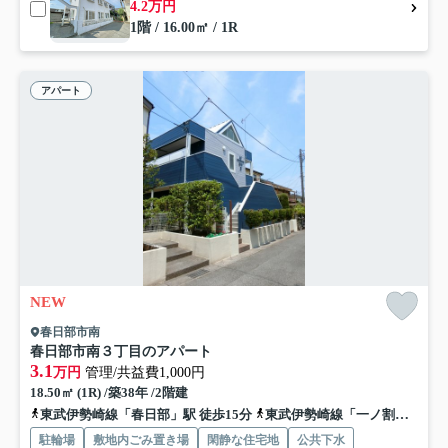
4.2万円
1階 / 16.00㎡ / 1R
アパート
NEW
春日部市南
春日部市南３丁目のアパート
3.1
万円
管理/共益費1,000円
18.50㎡ (1R) /築38年 /2階建
東武伊勢崎線「春日部」駅 徒歩15分
東武伊勢崎線「一ノ割」駅 徒歩20分
駐輪場
敷地内ごみ置き場
閑静な住宅地
公共下水