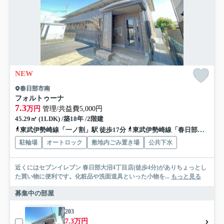
NEW
春日部市南
フォルトゥーナ
7.3
万円
管理/共益費5,000円
45.29㎡ (1LDK) /築18年 /2階建
東武伊勢崎線「一ノ割」駅 徒歩17分
東武伊勢崎線「春日部」駅 徒歩20分
駐輪場
オートロック
敷地内ごみ置き場
公共下水
近くにはセブンイレブン 春日部大沼4丁目店(徒歩4分)がありちょっとし
た買い物に便利です。化粧品や洗面道具といった小物を...
もっと見る
募集中の部屋
203
7.3万円