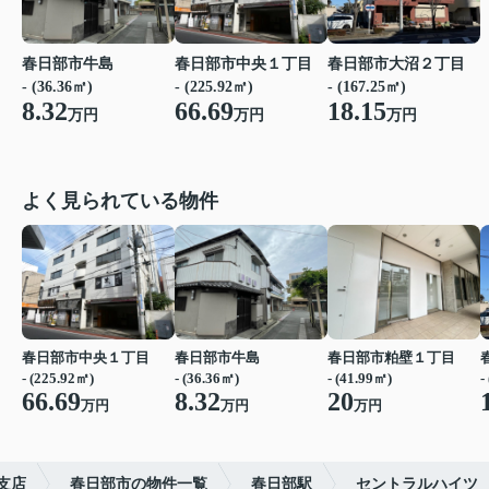
春日部市牛島
春日部市中央１丁目
春日部市大沼２丁目
- (36.36㎡)
- (225.92㎡)
- (167.25㎡)
8.32
66.69
18.15
万円
万円
万円
よく見られている物件
春日部市中央１丁目
春日部市牛島
春日部市粕壁１丁目
- (225.92㎡)
- (36.36㎡)
- (41.99㎡)
-
66.69
8.32
20
万円
万円
万円
支店
春日部市の物件一覧
春日部駅
セントラルハイツ