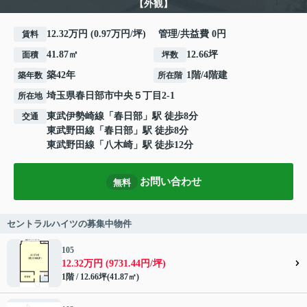
【外観】
12.32万円 (0.97万円/坪) 管理/共益費 0円
賃料
41.87㎡
12.66坪
面積
坪数
築42年
1階/4階建
築年数
所在階
埼玉県
春日部市
中央
５丁目2-1
所在地
東武伊勢崎線
「
春日部
」駅 徒歩8分
交通
東武野田線
「
春日部
」駅 徒歩8分
東武野田線
「
八木崎
」駅 徒歩12分
お問い合わせ
無料
セントラルハイツの募集中物件
105
12.32万円 (9731.44円/坪)
1階 / 12.66坪(41.87㎡)