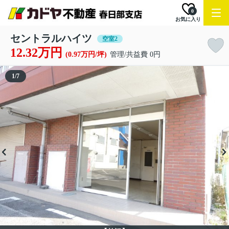
0
お気に入り
セントラルハイツ
空室2
12.32万円
(0.97万円/坪)
管理/共益費 0円
1
/
7