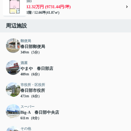
103
12.32万円 (9731.44円/坪)
1階 / 12.66坪(41.87㎡)
周辺施設
郵便局
春日部郵便局
349ｍ（5分）
酒屋
やまや 春日部店
409ｍ（6分）
市役所・区役所
春日部市役所
473ｍ（6分）
スーパー
Big-A 春日部中央店
611ｍ（8分）
その他