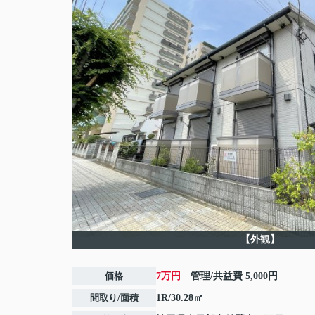
【外観】
価格
7万円
管理/共益費
5,000円
間取り/面積
1R/30.28㎡