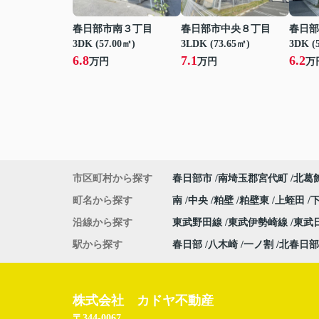
春日部市南３丁目
春日部市中央８丁目
春日部
3DK (57.00㎡)
3LDK (73.65㎡)
3DK (
6.8
7.1
6.2
万円
万円
万
市区町村から探す
春日部市
南埼玉郡宮代町
北葛
町名から探す
南
中央
粕壁
粕壁東
上蛭田
沿線から探す
東武野田線
東武伊勢崎線
東武
駅から探す
春日部
八木崎
一ノ割
北春日部
株式会社 カドヤ不動産
〒344-0067