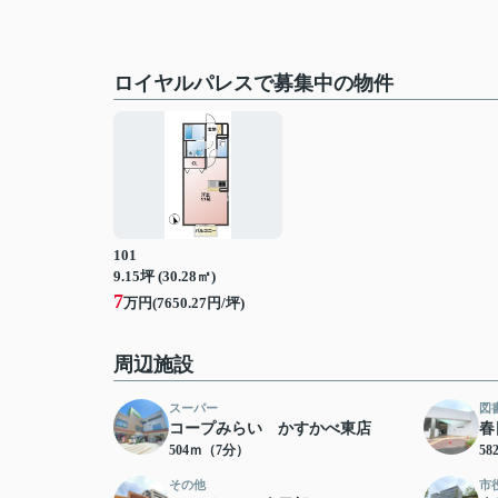
ロイヤルパレスで募集中の物件
101
9.15坪 (30.28㎡)
7
万円(7650.27円/坪)
周辺施設
スーパー
図
コープみらい かすかべ東店
春
504ｍ（7分）
5
その他
市