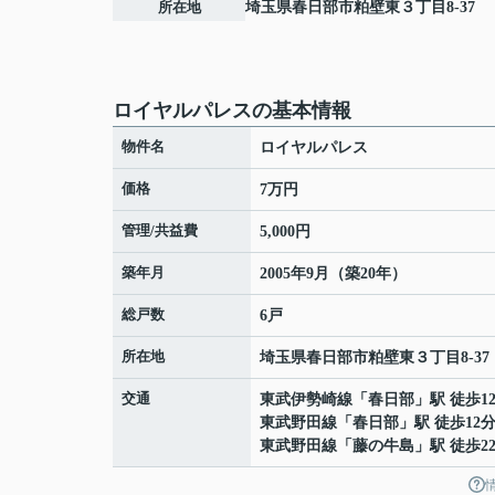
所在地
埼玉県
春日部市
粕壁東
３丁目8-37
ロイヤルパレスの基本情報
物件名
ロイヤルパレス
価格
7万円
管理/共益費
5,000円
築年月
2005年9月（築20年）
総戸数
6戸
所在地
埼玉県
春日部市
粕壁東
３丁目8-37
交通
東武伊勢崎線
「
春日部
」駅 徒歩1
東武野田線
「
春日部
」駅 徒歩12
東武野田線
「
藤の牛島
」駅 徒歩2