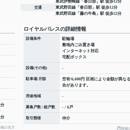
東武伊勢崎線
「
春日部
」駅 徒歩12分
交通
東武野田線
「
春日部
」駅 徒歩12分
東武野田線
「
藤の牛島
」駅 徒歩22分
ロイヤルパレスの詳細情報
設備条件
駐輪場
敷地内ごみ置き場
インターネット対応
宅配ボックス
設備(その他)
-
駐車場/月額
空有/6,600円 区画により金額が異な
合があります。
用途地域
-
2分
募集戸数 / 総戸数
- / 6戸
分
2分
取引態様
仲介
情報の見方
情報