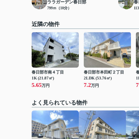
ララガーデン春日部
春
799ｍ（10分）
11
近隣の物件
春日部市南４丁目
春日部市本田町２丁目
1K (21.87㎡)
2LDK (53.76㎡)
1
5.65
7.2
7
万円
万円
よく見られている物件