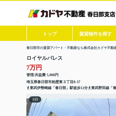
トップ
賃貸物件を探す
春日部市の賃貸アパート・不動産なら株式会社カドヤ不動
ロイヤルパレス
7万円
管理/共益費 5,000円
埼玉県
春日部市
粕壁東
３丁目8-37
東武伊勢崎線「春日部」駅徒歩12分
東武野田線「春
1
/
23