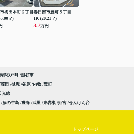
市梅田本町２丁目
春日部市豊町５丁目
55.00㎡)
1K (20.21㎡)
3.7
円
万円
飾郡杉戸町
越谷市
下蛭田
樋堀
谷原
内牧
豊町
日光線
藤の牛島
豊春
武里
東岩槻
姫宮
せんげん台
トップページ