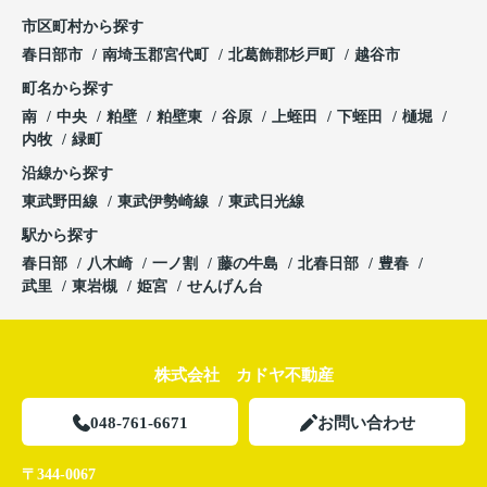
市区町村から探す
春日部市
南埼玉郡宮代町
北葛飾郡杉戸町
越谷市
町名から探す
南
中央
粕壁
粕壁東
谷原
上蛭田
下蛭田
樋堀
内牧
緑町
沿線から探す
東武野田線
東武伊勢崎線
東武日光線
駅から探す
春日部
八木崎
一ノ割
藤の牛島
北春日部
豊春
武里
東岩槻
姫宮
せんげん台
株式会社 カドヤ不動産
048-761-6671
お問い合わせ
〒344-0067