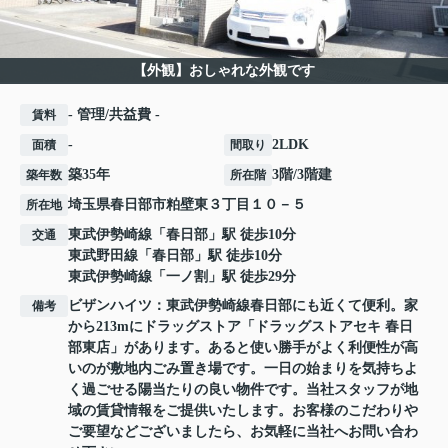
【外観】おしゃれな外観です
- 管理/共益費 -
賃料
-
2LDK
面積
間取り
築35年
3階/3階建
築年数
所在階
埼玉県
春日部市
粕壁東
３丁目１０－５
所在地
東武伊勢崎線
「
春日部
」駅 徒歩10分
交通
東武野田線
「
春日部
」駅 徒歩10分
東武伊勢崎線
「
一ノ割
」駅 徒歩29分
ビザンハイツ：東武伊勢崎線春日部にも近くて便利。家
備考
から213mにドラッグストア「ドラッグストアセキ 春日
部東店」があります。あると使い勝手がよく利便性が高
いのが敷地内ごみ置き場です。一日の始まりを気持ちよ
く過ごせる陽当たりの良い物件です。当社スタッフが地
域の賃貸情報をご提供いたします。お客様のこだわりや
ご要望などございましたら、お気軽に当社へお問い合わ