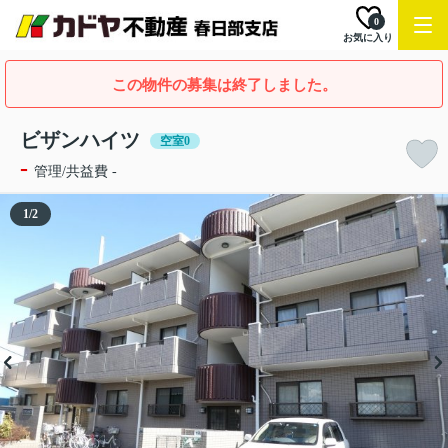
0
お気に入り
この物件の募集は終了しました。
ビザンハイツ
空室0
-
管理/共益費 -
1
/
2