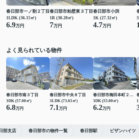
春日部市小渕
春日部市一ノ割２丁目
春日部市粕壁東３丁目
1K (27.32㎡)
1LDK (36.15㎡)
1R (30.28㎡)
3
4.7
6.9
7
万円
万円
万円
よく見られている物件
春日部市南３丁目
春日部市中央８丁目
春日部市梅田本町２丁目
3DK (57.00㎡)
3LDK (73.65㎡)
3DK (55.00㎡)
1
6.8
7.1
6.2
万円
万円
万円
日部支店
春日部市の物件一覧
春日部駅
ビザンハイツ