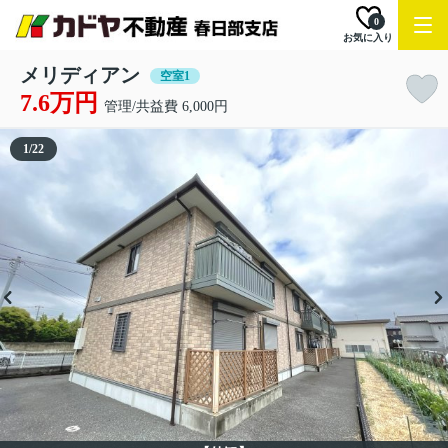
0
お気に入り
メリディアン
空室1
7.6万円
管理/共益費 6,000円
1
/
22