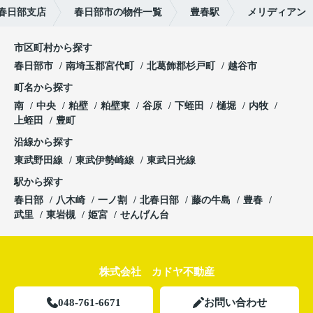
春日部支店
春日部市の物件一覧
豊春駅
メリディアン
市区町村から探す
春日部市
南埼玉郡宮代町
北葛飾郡杉戸町
越谷市
町名から探す
南
中央
粕壁
粕壁東
谷原
下蛭田
樋堀
内牧
上蛭田
豊町
沿線から探す
東武野田線
東武伊勢崎線
東武日光線
駅から探す
春日部
八木崎
一ノ割
北春日部
藤の牛島
豊春
武里
東岩槻
姫宮
せんげん台
株式会社 カドヤ不動産
048-761-6671
お問い合わせ