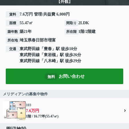
【外観】
7.6万円 管理/共益費 6,000円
賃料
55.47㎡
2LDK
面積
間取り
築21年
1階/2階建
築年数
所在階
埼玉県
春日部市
増富
所在地
東武野田線
「
豊春
」駅 徒歩10分
交通
東武野田線
「
東岩槻
」駅 徒歩26分
東武野田線
「
八木崎
」駅 徒歩29分
お問い合わせ
無料
メリディアンの募集中物件
103
7.6万円
1階 / 16.77坪(55.47㎡)