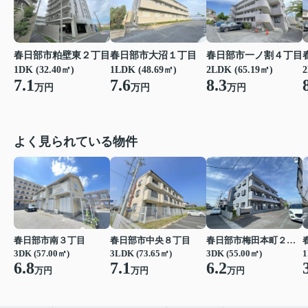
春日部市一ノ割４丁目
春日部市粕壁東２丁目
春日部市大沼１丁目
2LDK (65.19㎡)
2
1DK (32.40㎡)
1LDK (48.69㎡)
8.3
7.1
7.6
万円
万円
万円
よく見られている物件
春日部市南３丁目
春日部市中央８丁目
春日部市梅田本町２丁目
3DK (57.00㎡)
3LDK (73.65㎡)
3DK (55.00㎡)
1
6.8
7.1
6.2
万円
万円
万円