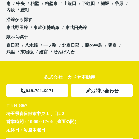
南
中央
粕壁
粕壁東
上蛭田
下蛭田
樋堀
谷原
内牧
豊町
沿線から探す
東武野田線
東武伊勢崎線
東武日光線
駅から探す
春日部
八木崎
一ノ割
北春日部
藤の牛島
豊春
武里
東岩槻
姫宮
せんげん台
株式会社 カドヤ不動産
048-761-6671
お問い合わせ
〒344-0067
埼玉県春日部市中央１丁目2-2
営業時間：
10:00～17:00（当面の間）
定休日：
毎週水曜日