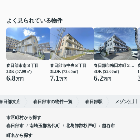
よく見られている物件
春日部市南３丁目
春日部市中央８丁目
春日部市梅田本町２丁目
3DK (57.00㎡)
3LDK (73.65㎡)
3DK (55.00㎡)
1
6.8
7.1
6.2
万円
万円
万円
春日部支店
春日部市の物件一覧
春日部駅
メゾン江川
市区町村から探す
春日部市
南埼玉郡宮代町
北葛飾郡杉戸町
越谷市
町名から探す