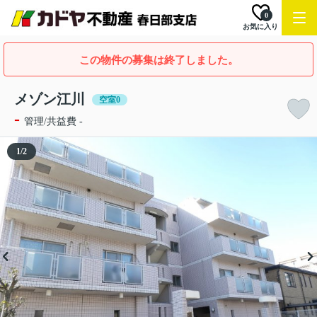
0
お気に入り
この物件の募集は終了しました。
メゾン江川
空室0
-
管理/共益費 -
1
/
2