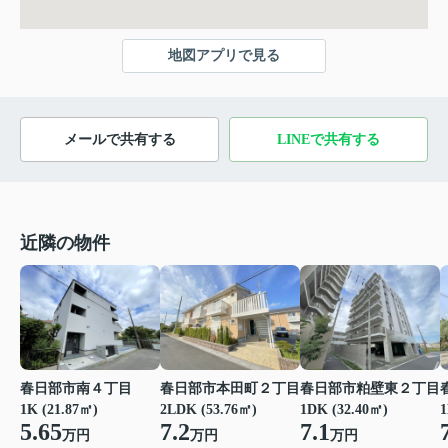
地図アプリで見る
メールで共有する
LINEで共有する
近隣の物件
春日部市南４丁目
春日部市本田町２丁目
春日部市粕壁東２丁目
1K (21.87㎡)
2LDK (53.76㎡)
1DK (32.40㎡)
1
5.65
7.2
7.1
万円
万円
万円