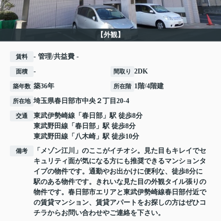
【外観】
- 管理/共益費 -
賃料
-
2DK
面積
間取り
築36年
1階/4階建
築年数
所在階
埼玉県
春日部市
中央
２丁目20-4
所在地
東武伊勢崎線
「
春日部
」駅 徒歩8分
交通
東武野田線
「
春日部
」駅 徒歩8分
東武野田線
「
八木崎
」駅 徒歩10分
「メゾン江川」のここがイチオシ。見た目もキレイでセ
備考
キュリティ面が気になる方にも推奨できるマンションタ
イプの物件です。通勤やお出かけに便利な、徒歩8分に
駅のある物件です。きれいな見た目の外観タイル張りの
物件です。春日部市エリアと東武伊勢崎線春日部付近で
の賃貸マンション、賃貸アパートをお探しの方はぜひコ
チラからお問い合わせやご連絡を下さい。