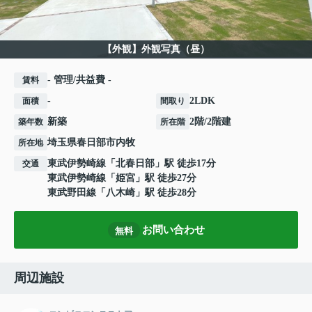
【外観】外観写真（昼）
- 管理/共益費 -
賃料
-
2LDK
面積
間取り
新築
2階/2階建
築年数
所在階
埼玉県
春日部市
内牧
所在地
東武伊勢崎線
「
北春日部
」駅 徒歩17分
交通
東武伊勢崎線
「
姫宮
」駅 徒歩27分
東武野田線
「
八木崎
」駅 徒歩28分
お問い合わせ
無料
周辺施設