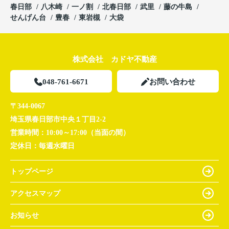
春日部
八木崎
一ノ割
北春日部
武里
藤の牛島
せんげん台
豊春
東岩槻
大袋
株式会社 カドヤ不動産
048-761-6671
お問い合わせ
〒344-0067
埼玉県春日部市中央１丁目2-2
営業時間：
10:00～17:00（当面の間）
定休日：
毎週水曜日
トップページ
アクセスマップ
お知らせ