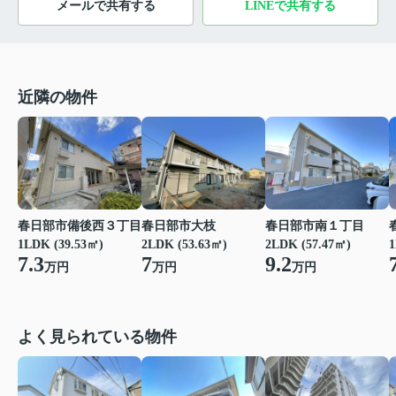
メールで共有する
LINEで共有する
近隣の物件
春日部市備後西３丁目
春日部市大枝
春日部市南１丁目
1LDK (39.53㎡)
2LDK (53.63㎡)
2LDK (57.47㎡)
1
7.3
7
9.2
万円
万円
万円
よく見られている物件