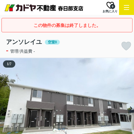
0
お気に入り
この物件の募集は終了しました。
アンソレイユ
空室0
-
管理/共益費 -
1
/
7