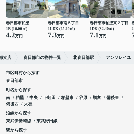
春日部市粕壁
春日部市南５丁目
春日部市粕壁東２丁目
1R (16.00㎡)
1LDK (45.29㎡)
1DK (32.40㎡)
2
4.2
7.3
7.1
万円
万円
万円
部支店
春日部市の物件一覧
北春日部駅
アンソレイユ
市区町村から探す
春日部市
町名から探す
南
粕壁
中央
下蛭田
粕壁東
谷原
増富
備後東
備後西
大枝
沿線から探す
東武伊勢崎線
東武野田線
駅から探す