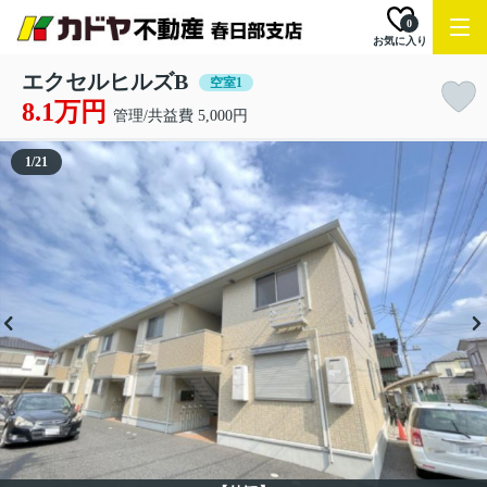
0
お気に入り
エクセルヒルズB
空室1
8.1万円
管理/共益費 5,000円
1
/
21