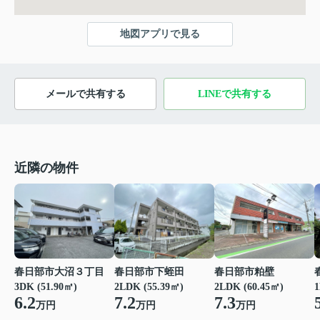
地図アプリで見る
メールで共有する
LINEで共有する
近隣の物件
春日部市大沼３丁目
春日部市下蛭田
春日部市粕壁
3DK (51.90㎡)
2LDK (55.39㎡)
2LDK (60.45㎡)
1
6.2
7.2
7.3
万円
万円
万円