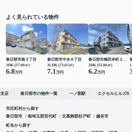
よく見られている物件
春日部市南３丁目
春日部市中央８丁目
春日部市梅田本町２丁目
3DK (57.00㎡)
3LDK (73.65㎡)
3DK (55.00㎡)
1
6.8
7.1
6.2
万円
万円
万円
部支店
春日部市の物件一覧
一ノ割駅
エクセルヒルズB
市区町村から探す
春日部市
南埼玉郡宮代町
北葛飾郡杉戸町
越谷市
町名から探す