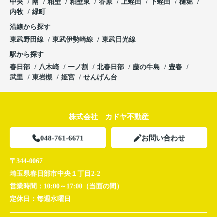
中央
南
粕壁
粕壁東
谷原
上蛭田
下蛭田
樋堀
内牧
緑町
沿線から探す
東武野田線
東武伊勢崎線
東武日光線
駅から探す
春日部
八木崎
一ノ割
北春日部
藤の牛島
豊春
武里
東岩槻
姫宮
せんげん台
株式会社 カドヤ不動産
048-761-6671
お問い合わせ
〒344-0067
埼玉県春日部市中央１丁目2-2
営業時間：
10:00～17:00（当面の間）
定休日：
毎週水曜日