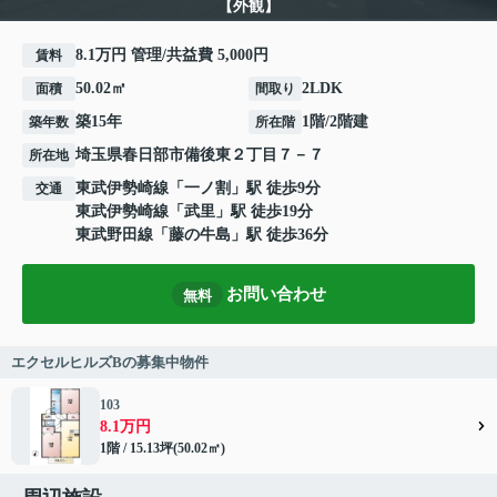
【外観】
8.1万円 管理/共益費 5,000円
賃料
50.02㎡
2LDK
面積
間取り
築15年
1階/2階建
築年数
所在階
埼玉県
春日部市
備後東
２丁目７－７
所在地
東武伊勢崎線
「
一ノ割
」駅 徒歩9分
交通
東武伊勢崎線
「
武里
」駅 徒歩19分
東武野田線
「
藤の牛島
」駅 徒歩36分
お問い合わせ
無料
エクセルヒルズBの募集中物件
103
8.1万円
1階 / 15.13坪(50.02㎡)