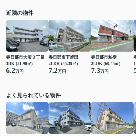
近隣の物件
春日部市大沼３丁目
春日部市下蛭田
春日部市粕壁
3DK (51.90㎡)
2LDK (55.39㎡)
2LDK (60.45㎡)
1
6.2
7.2
7.3
万円
万円
万円
よく見られている物件