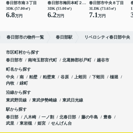
春日部市南３丁目
春日部市梅田本町２丁目
春日部市中央８丁目
3DK (57.00㎡)
3DK (55.00㎡)
3LDK (73.65㎡)
1
6.8
6.2
7.1
万円
万円
万円
春日部市の物件一覧
春日部駅
リベロシティ春日部中央
市区町村から探す
春日部市
南埼玉郡宮代町
北葛飾郡杉戸町
越谷市
町名から探す
中央
南
粕壁
粕壁東
谷原
上蛭田
下蛭田
樋堀
内牧
緑町
沿線から探す
東武野田線
東武伊勢崎線
東武日光線
駅から探す
春日部
八木崎
一ノ割
北春日部
藤の牛島
豊春
武里
東岩槻
姫宮
せんげん台