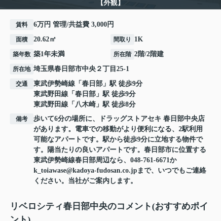
【外観】
6万円 管理/共益費 3,000円
賃料
20.62㎡
1K
面積
間取り
築1年未満
2階/2階建
築年数
所在階
埼玉県
春日部市
中央
２丁目25-1
所在地
東武伊勢崎線
「
春日部
」駅 徒歩9分
交通
東武野田線
「
春日部
」駅 徒歩9分
東武野田線
「
八木崎
」駅 徒歩8分
歩いて6分の場所に、ドラッグストアセキ 春日部中央店
備考
があります。電車での移動がより便利になる、2駅利用
可能なアパートです。駅から徒歩9分に立地する物件で
す。陽当たりの良いアパートです。春日部市に位置する
東武伊勢崎線春日部周辺なら、048-761-6671か
k_toiawase@kadoya-fudosan.co.jpまで、いつでもご連絡
ください。当社がご案内します。
リベロシティ春日部中央のコメント(おすすめポイ
ント)