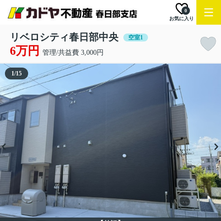
0
お気に入り
リベロシティ春日部中央
空室1
6万円
管理/共益費 3,000円
1
/
15